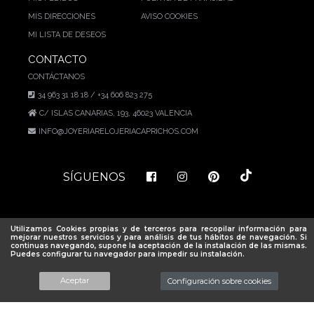
MIS DIRECCIONES
AVISO COOKIES
MI LISTA DE DESEOS
CONTACTO
CONTÁCTANOS
34 963 31 18 18 / +34 606 823 275
C/ ISLAS CANARIAS, 193, 46023 VALENCIA
INFO@JOYERIARELOJERIACAPRICHOS.COM
SÍGUENOS
Utilizamos Cookies propias y de terceros para recopilar información para
mejorar nuestros servicios y para análisis de tus hábitos de navegación. Si
Joyería Relojería Caprichos © 2025. Todos los derechos reservados. D&D by
continuas navegando, supone la aceptación de la instalación de las mismas.
Teinor
Puedes configurar tu navegador para impedir su instalación.
Aceptar
Configuración sobre cookies