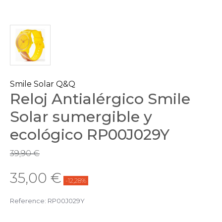
Smile Solar Q&Q
Reloj Antialérgico Smile
Solar sumergible y
ecológico RP00J029Y
39,90 €
35,00 €
-12,28%
Reference:
RP00J029Y