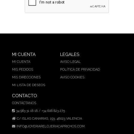
MI CUENTA
LEGALES
MI CUENTA
AVISO LEGAL
MIS PEDIDOS
POLÍTICA DE PRIVACIDAD
MIS DIRECCIONES
AVISO COOKIES
MI LISTA DE DESEOS
CONTACTO
CONTÁCTANOS
34 963 31 18 18 / +34 606 823 275
C/ ISLAS CANARIAS, 193, 46023 VALENCIA
INFO@JOYERIARELOJERIACAPRICHOS.COM