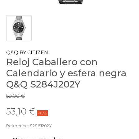
Q&Q BY CITIZEN
Reloj Caballero con
Calendario y esfera negra
Q&Q S284J202Y
59,00 €
53,10 €
-10%
Reference:
S286J202Y